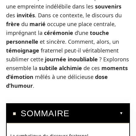
une empreinte indélébile dans les
souvenirs
des
invités
. Dans ce contexte, le discours du
frère
du
marié
occupe une place centrale,
imprégnant la
cérémonie
d’une
touche
personnelle
et sincère. Comment, alors, un
témoignage
fraternel peut-il véritablement
sublimer cette
journée inoubliable
? Explorons
ensemble la
subtile alchimie
de ces
moments
d’émotion
mêlés à une délicieuse
dose
d’humour
.
SOMMAIRE
La symbolique du discours fraternel