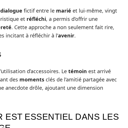
n
dialogue
fictif entre le
marié
et lui-même, vingt
oristique et
réfléchi
, a permis d’offrir une
èreté
. Cette approche a non seulement fait rire,
 incitant à réfléchir à l’
avenir
.
S
’utilisation d’accessoires. Le
témoin
est arrivé
sant des
moments
clés de l’amitié partagée avec
une anecdote drôle, ajoutant une dimension
 EST ESSENTIEL DANS LES
GE